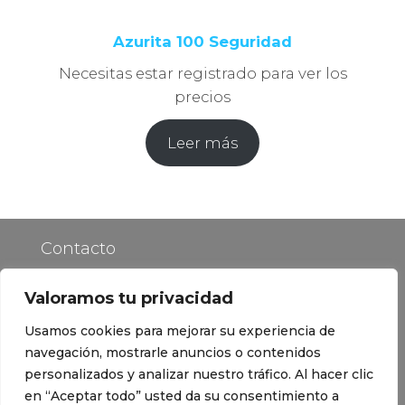
Azurita 100 Seguridad
Necesitas estar registrado para ver los
precios
Leer más
Contacto
Política de Privacidad
Valoramos tu privacidad
Usamos cookies para mejorar su experiencia de
Preguntas Frecuentes
navegación, mostrarle anuncios o contenidos
Blog de lámina solar
personalizados y analizar nuestro tráfico. Al hacer clic
en “Aceptar todo” usted da su consentimiento a