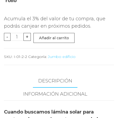
rollo
Acumula el 3% del valor de tu compra, que
podrás canjear en próximos pedidos.
Argenta
-
+
Añadir al carrito
20
Rollo
SKU:
I-01-2-2
Categoría:
Jumbo edificio
Jumbo
cantidad
DESCRIPCIÓN
INFORMACIÓN ADICIONAL
Cuando buscamos lámina solar para