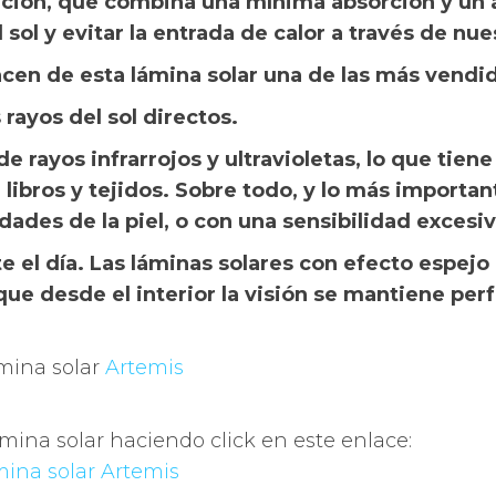
ración, que combina una mínima absorción y un a
sol y evitar la entrada de calor a través de nues
acen de esta lámina solar una de las más vendi
rayos del sol directos.
 rayos infrarrojos y ultravioletas, lo que tien
 libros y tejidos. Sobre todo, y lo más importa
des de la piel, o con una sensibilidad excesiva
te el día. Las láminas solares con efecto espejo
que desde el interior la visión se mantiene per
ámina solar
Artemis
mina solar haciendo click en este enlace:
mina solar Artemis