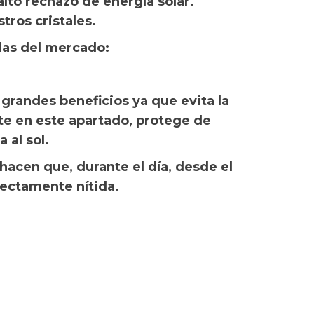
lto rechazo de energía solar.
tros cristales.
das del mercado:
e grandes beneficios ya que evita la
nte en este apartado, protege de
 al sol.
 hacen que, durante el día, desde el
fectamente nítida.