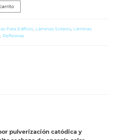
carrito
s Para Edificio
,
Láminas Solares
,
Láminas
r
,
Reflexivas
por pulverización catódica y