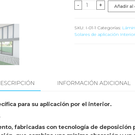
Artemis
-
+
Añadir al 
05
cantidad
SKU:
I-01-1
Categorías:
Lámina
Solares de aplicación Interio
ESCRIPCIÓN
INFORMACIÓN ADICIONAL
fica para su aplicación por el interior.
.
ento, fabricadas con tecnología de deposición 