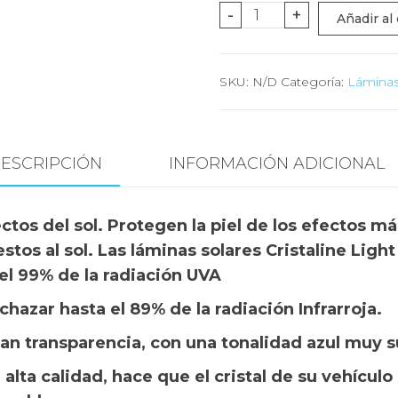
Cristaline
-
+
Añadir al 
Light
Blue
SKU:
N/D
Categoría:
Láminas 
cantidad
ESCRIPCIÓN
INFORMACIÓN ADICIONAL
ctos del sol. Protegen la piel de los efectos más
tos al sol. Las láminas solares Cristaline Lig
 el 99% de la radiación UVA
hazar hasta el 89% de la radiación Infrarroja.
an transparencia, con una tonalidad azul muy s
 alta calidad, hace que el cristal de su vehícul