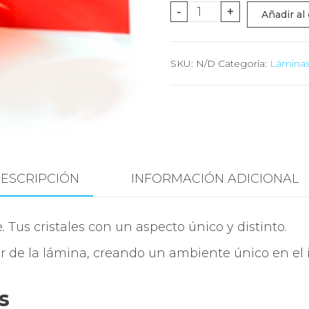
Lámina
-
+
Añadir al 
solar
rojo
SKU:
N/D
Categoría:
Láminas
traslúcida
cantidad
ESCRIPCIÓN
INFORMACIÓN ADICIONAL
 Tus cristales con un aspecto único y distinto.
or de la lámina, creando un ambiente único en el i
s