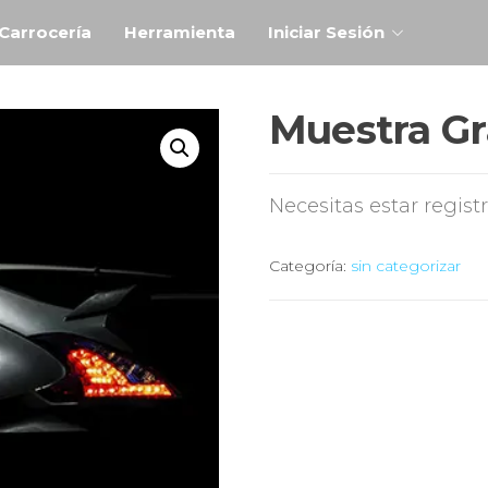
Carrocería
Herramienta
Iniciar Sesión
Muestra Gr
Necesitas estar regist
Categoría:
sin categorizar