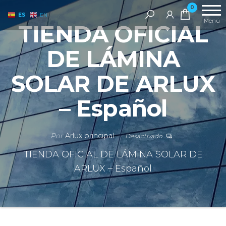
Láminas
Saltar
Tienda
0
solares
ES
EN
de
al
Menú
TIENDA OFICIAL
–
Láminas
contenido
Láminas
de
para
DE LÁMINA
cristales.
Control
Solar de
SOLAR DE ARLUX
Arlux
– Español
Por
Arlux principal
Desactivado
TIENDA OFICIAL DE LÁMINA SOLAR DE
ARLUX – Español