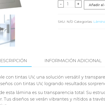
Clear
-
+
Añadir al 
2
Print
SKU:
N/D
Categorías:
Lámina
cantidad
ESCRIPCIÓN
INFORMACIÓN ADICIONAL
e con tintas UV, una solución versátil y transpar
iseños con tintas UV, logrando resultados sorpren
de esta lámina es su transparencia total. Su estruc
. Tus diseños se verán vibrantes y nítidos a travé