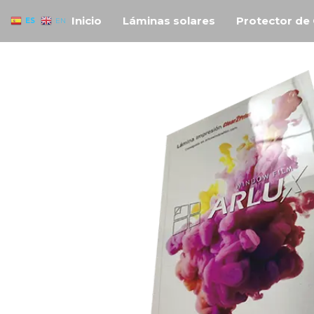
Láminas
Saltar
Tienda
Inicio
Láminas solares
Protector de 
solares
ES
EN
de
al
–
Láminas
contenido
Láminas
de
para
cristales.
Control
Solar de
Arlux