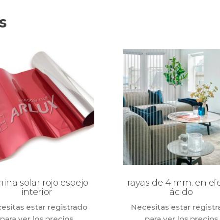
s
ina solar rojo espejo
rayas de 4 mm. en ef
interior
ácido
esitas estar registrado
Necesitas estar regist
para ver los precios
para ver los precios