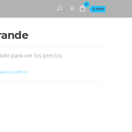
0
0,00€
rande
rado para ver los precios
pieza Edificio