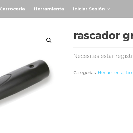
Carrocería
Herramienta
Iniciar Sesión
rascador g
Necesitas estar regist
Categorías:
Herramienta
,
Lim